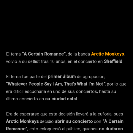
El tema
“A Certain Romance”,
de la banda
Arctic Monkeys
,
volvió a su setlist tras 10 años, en el concierto en
Sheffield
.
El tema fue parte del
primer álbum
de agrupación,
“Whatever People Say I Am, That’s What I’m Not
“
,
por lo que
era difícil escucharla en uno de sus conciertos, hasta su
último concierto en
su ciudad natal.
Era de esperarse que esta decisión llevará a la euforia, pues
Arctic Monkeys
decidió
abrir su concierto
con
“A Certain
Romance”
; esto enloqueció al público, quienes
no dudaron