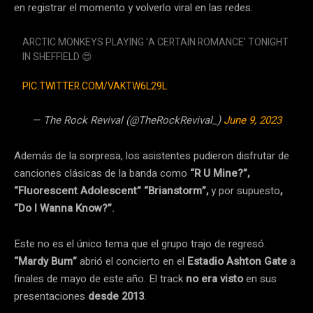
en registrar el momento y volverlo viral en las redes.
ARCTIC MONKEYS PLAYING ‘A CERTAIN ROMANCE’ TONIGHT
IN SHEFFIELD 😍
PIC.TWITTER.COM/VAKTW6L29L
— The Rock Revival (@TheRockRevival_)
June 9, 2023
Además de la sorpresa, los asistentes pudieron disfrutar de
canciones clásicas de la banda como
“R U Mine?”,
“Fluorescent Adolescent” “Brianstorm”,
y por supuesto
,
“Do I Wanna Know?”
.
Este no es el único tema que el grupo trajo de regresó.
“Mardy Bum”
abrió el concierto en el
Estadio Ashton Gate
a
finales de mayo de este año. El track
no era visto
en sus
presentaciones
desde 2013
.