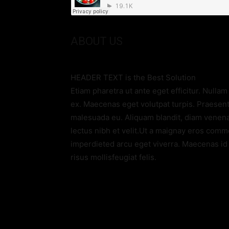
ABOUT US
HEADER TEXT is the Best Solution
Etiam pharetra ut ante eget efficitur. Nullam 
ex. Maecenas eget volutpat turpis. Praesent 
malesuada eu. Aliquam blandit, diam venenat
lectus nibh et velit.Ut a maignay eros com
imperdieted arcu eget viverra. Maecenas id r
risus mollisfeugiat felis.