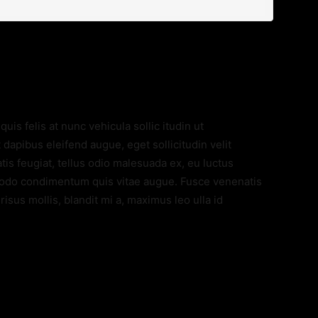
quis felis at nunc vehicula sollic itudin ut
dapibus eleifend augue, eget sollicitudin velit
is feugiat, tellus odio malesuada ex, eu luctus
modo condimentum quis vitae augue. Fusce venenatis
isus mollis, blandit mi a, maximus leo ulla id