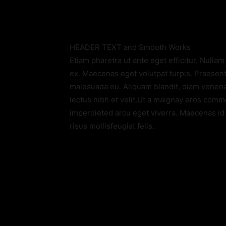
HEADER TEXT and Smooth Works
Etiam pharetra ut ante eget efficitur. Nullam 
ex. Maecenas eget volutpat turpis. Praesent 
malesuada eu. Aliquam blandit, diam venenat
lectus nibh et velit.Ut a maignay eros com
imperdieted arcu eget viverra. Maecenas id r
risus mollisfeugiat felis.