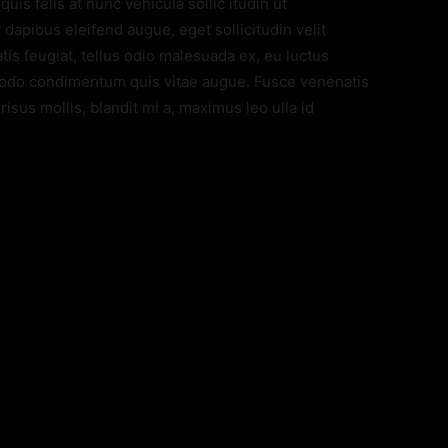
quis felis at nunc vehicula sollic itudin ut
dapibus eleifend augue, eget sollicitudin velit
is feugiat, tellus odio malesuada ex, eu luctus
modo condimentum quis vitae augue. Fusce venenatis
isus mollis, blandit mi a, maximus leo ulla id