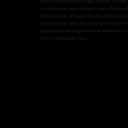
Etiam pharetra ut ante eget efficitur. Nullam 
ex. Maecenas eget volutpat turpis. Praesent 
malesuada eu. Aliquam blandit, diam venenat
lectus nibh et velit.Ut a maignay eros com
imperdieted arcu eget viverra. Maecenas id r
risus mollisfeugiat felis.