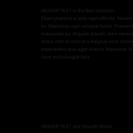
HEADER TEXT is the Best Solution
Etiam pharetra ut ante eget efficitur. Nullam 
ex. Maecenas eget volutpat turpis. Praesent 
malesuada eu. Aliquam blandit, diam venenat
lectus nibh et velit.Ut a maignay eros com
imperdieted arcu eget viverra. Maecenas id r
risus mollisfeugiat felis.
HEADER TEXT and Smooth Works