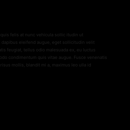
quis felis at nunc vehicula sollic itudin ut
dapibus eleifend augue, eget sollicitudin velit
is feugiat, tellus odio malesuada ex, eu luctus
modo condimentum quis vitae augue. Fusce venenatis
isus mollis, blandit mi a, maximus leo ulla id