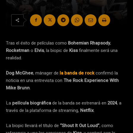
Tras el éxito de películas como
Bohemian Rhapsody
,
Rocketman
o
Elvis
, la biopic de
Kiss
finalmente será una
realidad.
Dog McGhee
, mánager de
la banda de rock
confirmó la
noticia en una entrevista con
The Rock Experience With
Mike Brunn
.
La
película biográfica
de la banda se estrenará en
2024
, a
través de la plataforma de streaming,
Netflix
.
La biopic llevará el título de
“Shout It Out Loud”
, como
referencia a una las canciones de
Kiss
, y contará con la