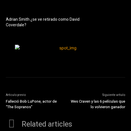
Adrian Smith ¿se ve retirado como David
Coverdale?
Articulo previo
Siguiente artiulo
Falleció Bob LuPone, actor de
Wes Craven y las 6 películas que
“The Sopranos”
lo volvieron ganador
Related articles