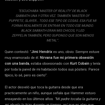
“ESCUCHABA ‘MASTER OF REALITY’ DE BLACK
SABBATH UNA Y OTRA VEZ. TAMBIÉN ‘MASTER OF
PUPPETS’, SLAYER… TODO ESE TIPO DE COSAS. ESA FUE MI
FORMA REALMENTE DE ENTRAR EN TODO ESE MUNDO.
BLACK SABBATH ERAN MIS CHICOS, Y LED
ZEPPELIN TAMBIÉN, PERO SUPONGO QUE SON MENOS
METAL”.
Quinn contestó: “
Jimi Hendrix
es uno, obvio. Siempre estuve
muy enamorado de él.
Nirvana fue mi primera obsesión
con una banda
, estaba obsesionado con
Kurt Cobain
y tenía
por toda la pared de mi habitación todos sus pósters. Parece
típico, lo sé, pero es cierto”.
El actor desveló que toca la guitarra desde que era
practicamente un niño, aunque señala que Hammer estuvo
ensayando en los últimos años.
“Mi padre tocaba la guitarra y
mi abuelo lo hizo durante un tiempo, así que es algo que