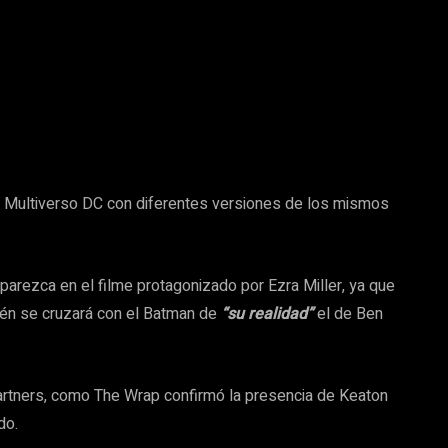
 el Multiverso DC con diferentes versiones de los mismos
arezca en el filme protagonizado por Ezra Miller, ya que
bién se cruzará con el Batman de
“su realidad”
el de Ben
artners, como The Wrap confirmó la presencia de Keaton
do.