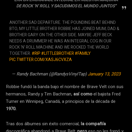
DE ROCK ‘N’ ROLL Y SACUDIMOS EL MUNDO JUNTOS“
ANOTHER SAD DEPARTURE. THE POUNDING BEAT BEHIND
BTO, MY LITTLE BROTHER ROBBIE HAS JOINED MUM, DAD &
BROTHER GARY ON THE OTHER SIDE. MAYBE JEFF BECK
NEEDS A DRUMMER! HE WAS AN INTEGRAL COG IN OUR
ROCK ‘N’ ROLL MACHINE AND WE ROCKED THE WORLD
TOGETHER.
#RIP
#LITTLEBROTHER
#FAMILY
PIC.TWITTER.COM/XASJ6CVXZA
— Randy Bachman (@RandysVinylTap)
January 13, 2023
Robbie fundó la banda bajo el nombre de Brave Velt con sus
hermanos, Randy y Tim Bachman,
así como
el bajista Fred
Turner en Winnipeg, Canadá, a principios de la década de
1970.
Tras dos álbumes sin éxito comercial,
la compañía
discográfica abandonó a Brave Belt;
pero
eso no les frenó y