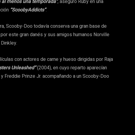
a al menos una temporada”
, aseguró Ruby en una
cción
“ScoobyAddicts”
.
ra, Scooby-Doo todavía conserva una gran base de
 por este gran danés y sus amigos humanos Norville
Dinkley.
lículas con actores de carne y hueso dirigidas por Raja
sters Unleashed”
(2004), en cuyo reparto aparecían
ard y Freddie Prinze Jr. acompañando a un Scooby-Doo