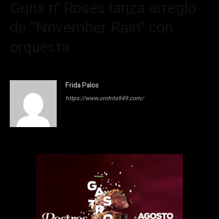
Guns n’ Roses lanza arreglo
de “November Rain” con
orquesta
Frida Palos
https://www.orohits949.com/