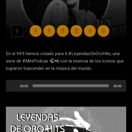
En el 94.9 hemos creado para ti #LeyendasDeOroHits, una
serie de #MiniPodcas 🎧📲 con la esencia de los iconos que
lograron trascender en la música del mundo.
R
00:00
00:00
e
p
r
o
d
u