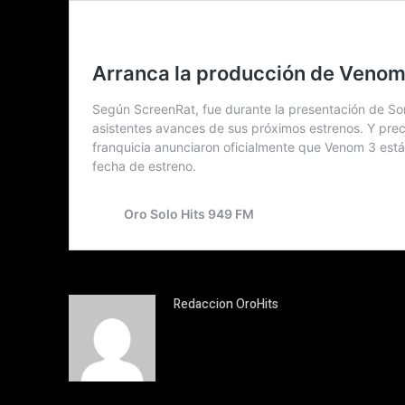
Redaccion OroHits