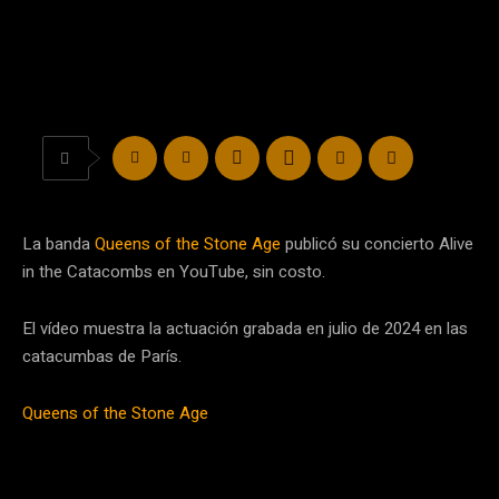
La banda
Queens of the Stone Age
publicó su concierto Alive
in the Catacombs en YouTube, sin costo.
El vídeo muestra la actuación grabada en julio de 2024 en las
catacumbas de París.
Queens of the Stone Age
grabó “Alive in the Catacombs”, en
las catacumbas debajo de París. El sitio alberga millones de
restos óseos del siglo XVIII.