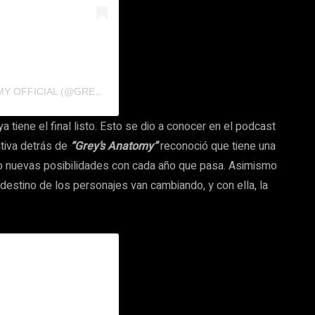
U
NA PUBLICACIÓN COMPARTIDA DE GREY’S ANATOMY OFFICIAL (@GREYSABC)
 tiene el final listo. Esto se dio a conocer en el podcast
ativa detrás de
“Grey’s Anatomy”
reconoció que tiene una
ando nuevas posibilidades con cada año que pasa. Asimismo
 destino de los personajes van cambiando, y con ella, la