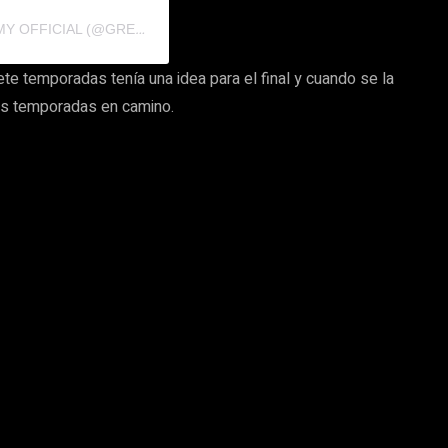
U
NA PUBLICACIÓN COMPARTIDA DE GREY’S ANATOMY OFFICIAL (@GREYSABC)
te temporadas tenía una idea para el final y cuando se la
ás temporadas en camino.