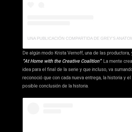
De algún modo Krista Vernoff, una de las productora, ya
“At Home with the Creative Coalition”
. La mente cre
idea para el final de la serie y que incluso, va sum
reconoció que con cada nueva entrega, la historia y el
posible conclusión de la historia.