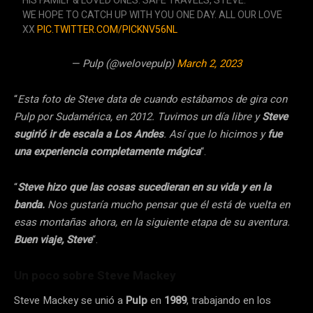
HIS FAMILY & LOVED ONES. SAFE TRAVELS, STEVE.
WE HOPE TO CATCH UP WITH YOU ONE DAY. ALL OUR LOVE
XX
PIC.TWITTER.COM/PICKNV56NL
— Pulp (@welovepulp)
March 2, 2023
“
Esta foto de Steve data de cuando estábamos de gira con
Pulp por Sudamérica, en 2012. Tuvimos un día libre y
Steve
sugirió ir de escala a Los Andes
. Así que lo hicimos y
fue
una experiencia completamente mágica
“.
“
Steve hizo que las cosas sucedieran en su vida y en la
banda.
Nos gustaría mucho pensar que él está de vuelta en
esas montañas ahora, en la siguiente etapa de su aventura.
Buen viaje, Steve
“.
Un poco sobre Steve Mackey
Steve Mackey se unió a
Pulp
en
1989
, trabajando en los