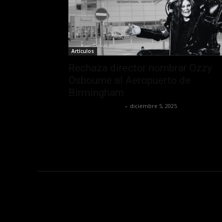
Artículos
Rechaza director nombrar Ozzy
Osbourne al Aeropuerto de
Birmingham
Redaccion OroHits
-
diciembre 5, 2025