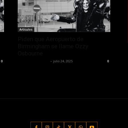
Artículos
Piden que Aeropuerto de
Birmingham se llame Ozzy
Osbourne
Redaccion OroHits
-
julio 24, 2025
0
0