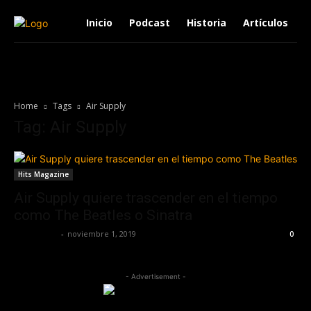
Inicio
Podcast
Historia
Artículos
Home
Tags
Air Supply
Tag: Air Supply
Hits Magazine
Air Supply quiere trascender en el tiempo
como The Beatles o Sinatra
Lía Corona
-
noviembre 1, 2019
0
- Advertisement -