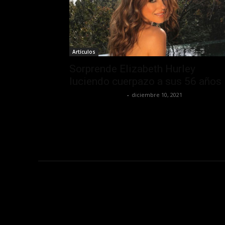
Artículos
Sorprende Elizabeth Hurley
luciendo cuerpazo a sus 56 años
Redaccion OroHits
-
diciembre 10, 2021