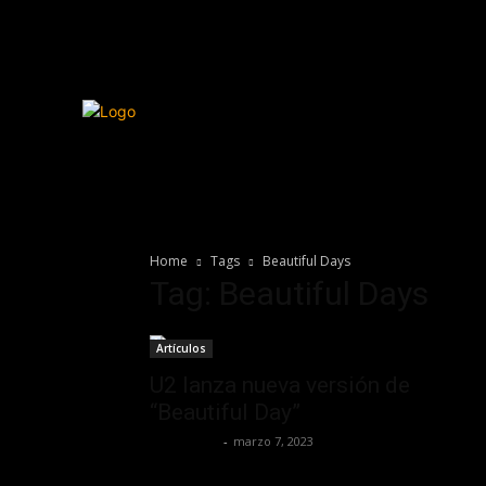
Home
Tags
Beautiful Days
Tag: Beautiful Days
Artículos
U2 lanza nueva versión de
“Beautiful Day”
Lía Corona
-
marzo 7, 2023