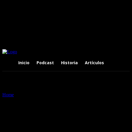
Inicio
Podcast
Historia
Artículos
Home
Tags
#Born In The U.S.A y The River
Tag: #Born In The U.S.A y The
River