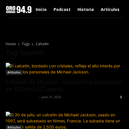
Inicio
Podcast
Historia
Artículos
Home
Tags
Calcetín
Tag: calcetín
Artículos
Calcetín de Michael Jackson fue subastado
en 133 mil 207 pesos
Redaccion OroHits
-
julio 31, 2025
0
Artículos