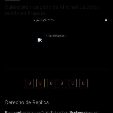
Subastarán calcetín de Michael Jackson
usado en Francia
Redaccion OroHits
-
julio 29, 2025
0
- Advertisement -
Derecho de Replica
En cumplimiento al artículo 7 de la Ley Reglamentaria del