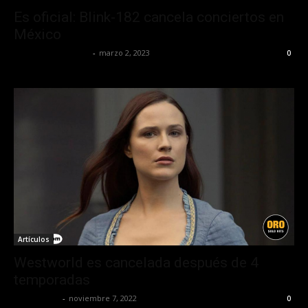
Es oficial: Blink-182 cancela conciertos en
México
Redaccion OroHits
-
marzo 2, 2023
0
Artículos
Westworld es cancelada después de 4
temporadas
Frida Palos
-
noviembre 7, 2022
0