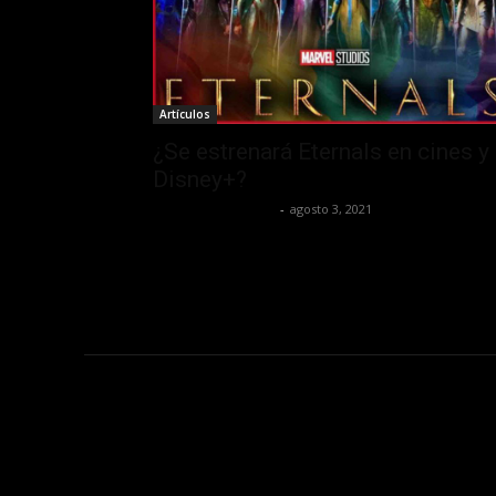
Artículos
¿Se estrenará Eternals en cines y
Disney+?
Redaccion OroHits
-
agosto 3, 2021