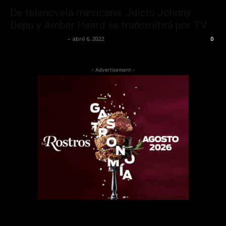
De telenovela mexicana: Juicio Johnny
Depp y Amber Heard se transmitirá por TV
Redaccion OroHits
-
abril 6, 2022
0
- Advertisement -