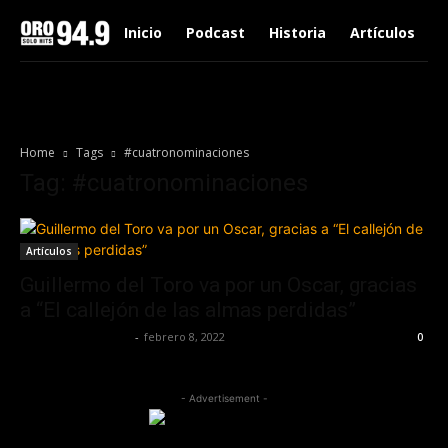
Inicio
Podcast
Historia
Artículos
Home
Tags
#cuatronominaciones
Tag: #cuatronominaciones
Artículos
Guillermo del Toro va por un Oscar, gracias
a “El callejón de las almas perdidas”
Redaccion OroHits
-
febrero 8, 2022
0
- Advertisement -