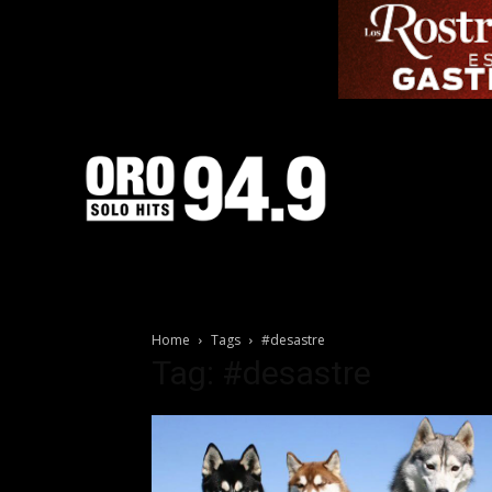
Home
Tags
#desastre
Tag: #desastre