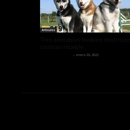
Artículos
Tres adorables huskies destroza
costoso mueble
Redaccion OroHits
-
enero 26, 2022