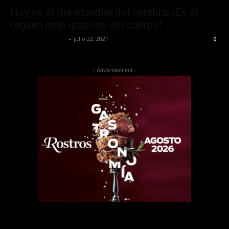
Hoy es el día mundial del cerebro: ¡Es el
órgano más grasoso del cuerpo!
Redaccion OroHits
-
julio 22, 2021
0
- Advertisement -