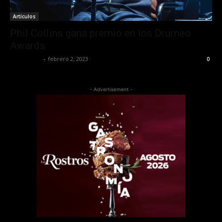
Artículos
Phil Collins gana premio en los Drumeo
Awards
Lía Corona
-
febrero 2, 2023
0
- Advertisement -