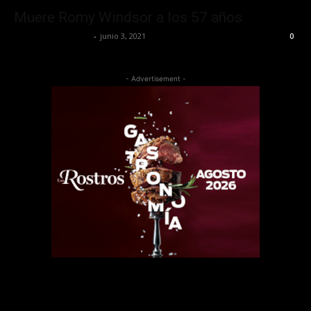
Muere Romy Windsor a los 57 años
Redaccion OroHits
-
junio 3, 2021
0
- Advertisement -