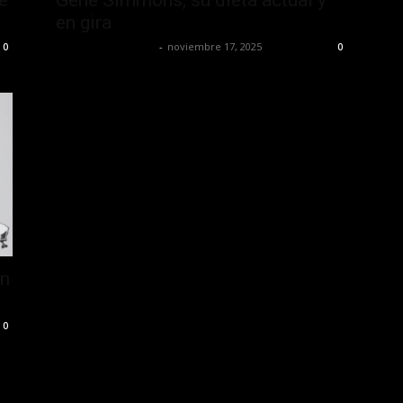
en gira
Redaccion OroHits
-
noviembre 17, 2025
0
0
on
0