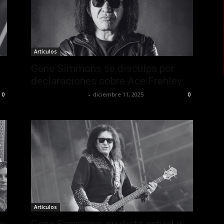
Artículos
Gene Simmons se disculpa por
declaraciones sobre Ace Frehley
Redaccion OroHits
-
diciembre 11, 2025
0
0
Artículos
e
Gene Simmons, su dieta actual y