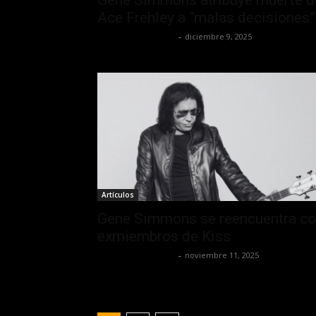
Ace Frehley a “malas decisiones”
Redaccion OroHits
-
diciembre 9, 2025
Artículos
Gene Simmons se reencuentra c
exmiembros de Kiss
Redaccion OroHits
-
noviembre 11, 2025