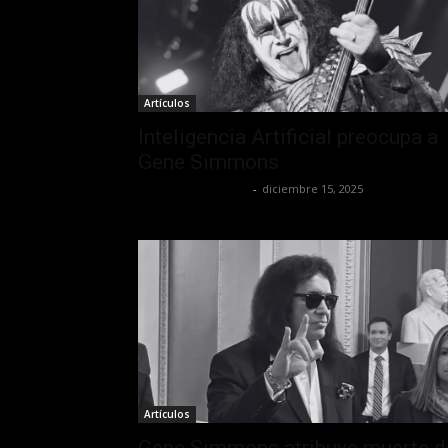
Artículos
Inteligencia Artificial preocupa a
Gene Simmons
Redaccion OroHits
-
diciembre 15, 2025
Artículos
Gene Simmons atribuye muerte d