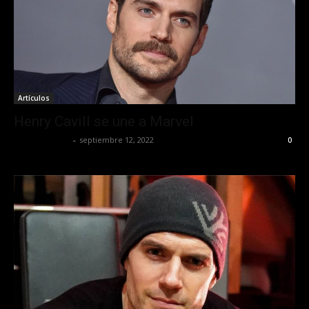
Artículos
Henry Cavill se une a Marvel
Javier Garzon
-
septiembre 12, 2022
0