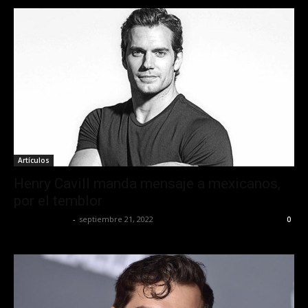
Artículos
Henry Cavill manda mensaje a mexicanos,
por el temblor
Javier Garzon
-
septiembre 21, 2022
0