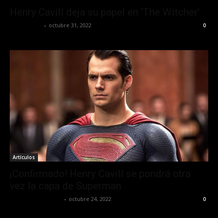
Henry Cavill deja su papel en ‘The Witcher’
Frida Palos
-
octubre 31, 2022
0
Artículos
¡Confirmado! Henry Cavill se pondrá otra
vez la capa de Superman
Guillermo Castillo
-
octubre 24, 2022
0