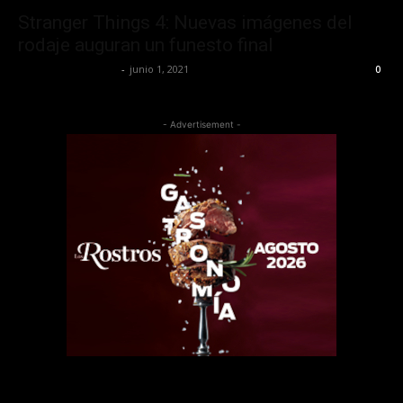
Stranger Things 4: Nuevas imágenes del
rodaje auguran un funesto final
Redaccion OroHits
-
junio 1, 2021
0
- Advertisement -