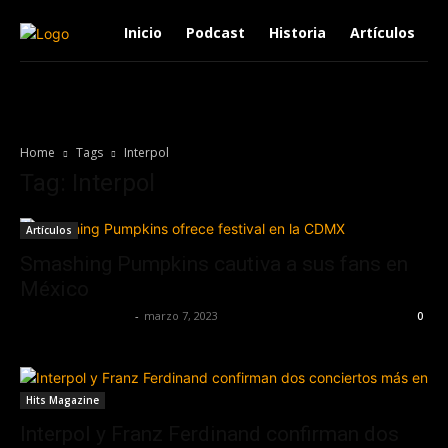
Inicio
Podcast
Historia
Artículos
Home
Tags
Interpol
Tag: Interpol
Artículos
Smashing Pumpkins cautiva a sus fans en
México
Redaccion OroHits
-
marzo 7, 2023
0
Hits Magazine
Interpol y Franz Ferdinand confirman dos