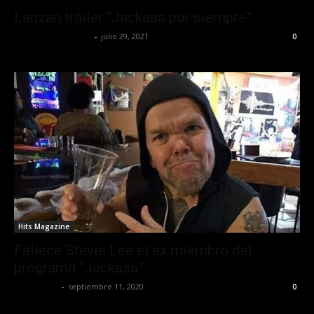
Lanzan tráiler “Jackass por siempre”
Redaccion OroHits
-
julio 29, 2021
0
Hits Magazine
Fallece Stevie Lee el ex miembro del
programa “Jackass”
Lía Corona
-
septiembre 11, 2020
0