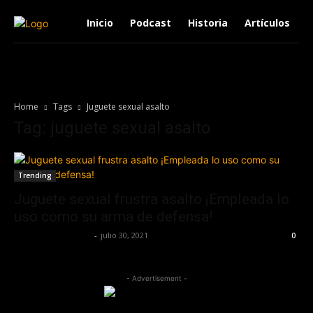
Inicio
Podcast
Historia
Artículos
Home
Tags
Juguete sexual asalto
Tag: juguete sexual asalto
Trending
Juguete sexual frustra asalto ¡Empleada lo
uso como su arma de defensa!
Redaccion OroHits
-
julio 30, 2021
0
- Advertisement -