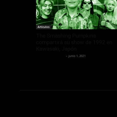
Artículos
The Smashing Pumpkins
compartirá su show de 1992 en
Kawasaki, Japón
Redaccion OroHits
-
junio 1, 2021