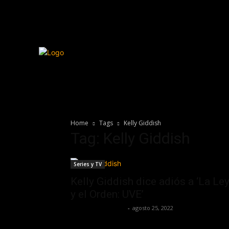
Home
Tags
Kelly Giddish
Tag: Kelly Giddish
Series y TV
Kelly Giddish dice adiós a ‘La Le
y el Orden: UVE’
Guillermo Castillo
-
agosto 25, 2022