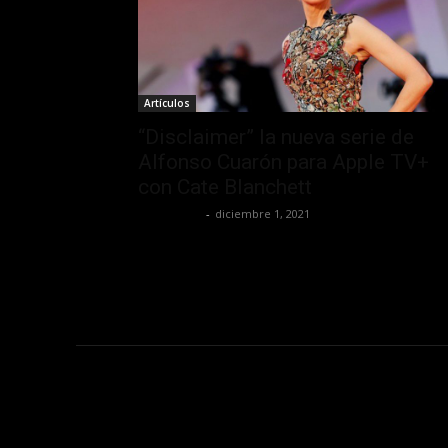
Artículos
“Disclaimer” la nueva serie de
Alfonso Cuarón para Apple TV+
con Cate Blanchett
Lía Corona
-
diciembre 1, 2021