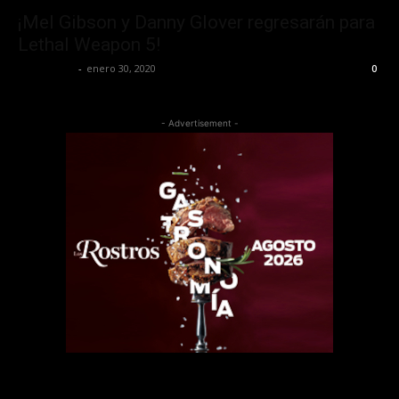
¡Mel Gibson y Danny Glover regresarán para
Lethal Weapon 5!
Lía Corona
-
enero 30, 2020
0
- Advertisement -