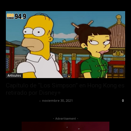
Artículos
Capítulo de “Los Simpson” en Hong Kong es
retirado por Disney+
Redaccion OroHits
-
noviembre 30, 2021
0
- Advertisement -