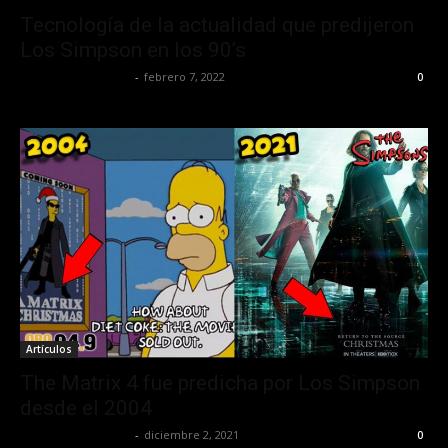
Tecnología de la actualidad que predijeron
Los Simpson en los 90’s
Redaccion OroHits
-
febrero 7, 2022
0
Artículos
The Matrix 4 fue predicha por Los Simpson
desde el 2004
Redaccion OroHits
-
diciembre 2, 2021
0