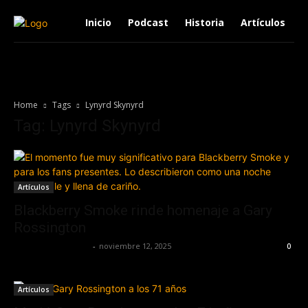
Inicio
Podcast
Historia
Artículos
Home
Tags
Lynyrd Skynyrd
Tag: Lynyrd Skynyrd
Artículos
Blackberry Smoke rinde homenaje a Gary
Rossington
Redaccion OroHits
-
noviembre 12, 2025
0
Artículos