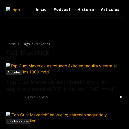
Inicio
Podcast
Historia
Artículos
Home
Tags
Maverick
Tag: Maverick
Artículos
Top Gun: Maverick es rotundo éxito en
taquilla y entra al “Club de los 1000 mdd”
Lía Corona
-
junio 27, 2022
0
Hits Magazine