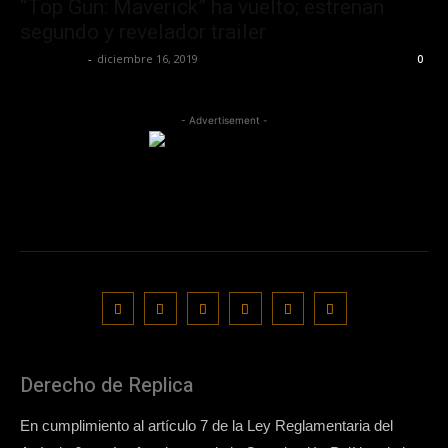
“Top Gun: Maverick” ha vuelto; estrenan
segundo y revelador trailer
Lía Corona
-
diciembre 16, 2019
0
- Advertisement -
Derecho de Replica
En cumplimiento al artículo 7 de la Ley Reglamentaria del