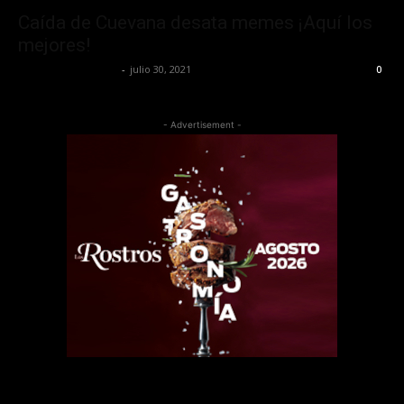
Caída de Cuevana desata memes ¡Aquí los
mejores!
Redaccion OroHits
-
julio 30, 2021
0
- Advertisement -