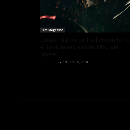
Hits Magazine
Lanzan tráiler de Halloween Kills,
el terrible regreso de Michael
Myers
Lía Corona
-
octubre 30, 2020