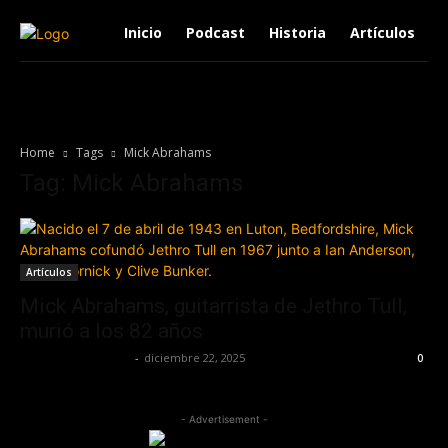
Inicio
Podcast
Historia
Artículos
Home
Tags
Mick Abrahams
Tag: Mick Abrahams
Artículos
Mick Abrahams, guitarrista de Jethro Tull,
murió a los 82 años
Redaccion OroHits
-
diciembre 22, 2025
0
- Advertisement -