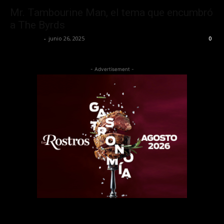
Mr. Tambourine Man, el tema que encumbró
a The Byrds
Lía Corona
-
junio 26, 2025
0
- Advertisement -