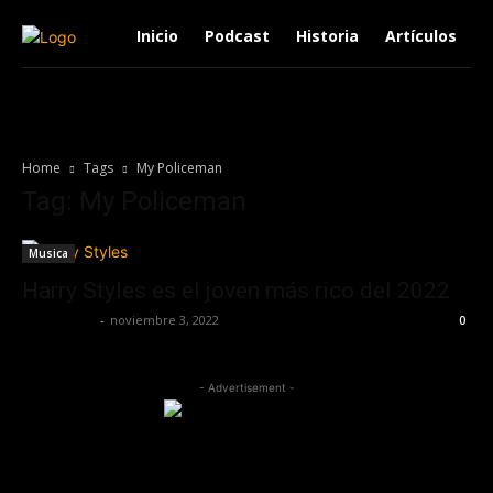
Inicio
Podcast
Historia
Artículos
Home
Tags
My Policeman
Tag: My Policeman
Musica
Harry Styles es el joven más rico del 2022
Frida Palos
-
noviembre 3, 2022
0
- Advertisement -