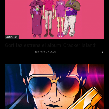
Artículos
Gorillaz estrena el álbum ‘Cracker Island’
Redaccion OroHits
-
febrero 27, 2023
0