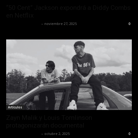
“50 Cent” Jackson expondrá a Diddy Combs
en Netflix
Redaccion OroHits
-
noviembre 27, 2025
0
Artículos
Zayn Malik y Louis Tomlinson
protagonizarán documental
Redaccion OroHits
-
octubre 2, 2025
0