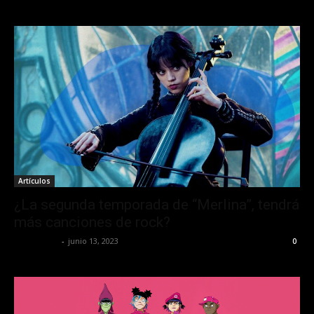
Artículos
¿La segunda temporada de “Merlina”, tendrá
más canciones de rock?
Lía Corona
-
junio 13, 2023
0