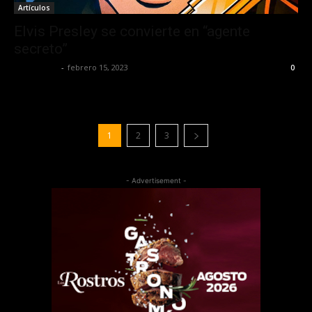
Artículos
Elvis Presley se convierte en “agente
secreto”
Lía Corona
-
febrero 15, 2023
0
1
2
3
- Advertisement -