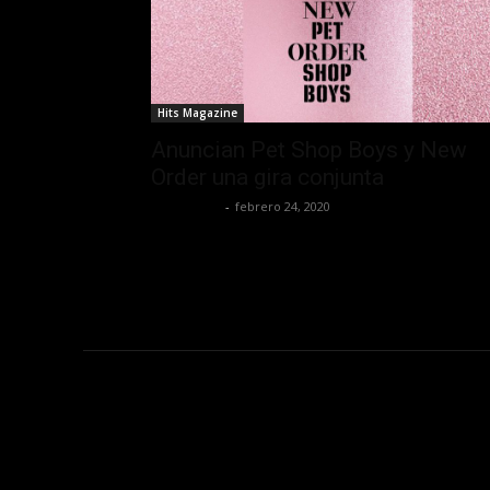
Hits Magazine
Anuncian Pet Shop Boys y New
Order una gira conjunta
Lía Corona
-
febrero 24, 2020