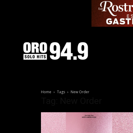
Home
Tags
New Order
Tag: New Order