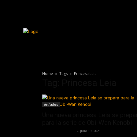
Home
Tags
Princesa Leia
Tag: Princesa Leia
Artículos
Una nueva princesa Leia se prepa
para la serie de Obi-Wan Kenobi
Redaccion OroHits
-
julio 19, 2021