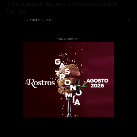
Rise Against, regresa a México con dos
fechas
Lía Corona
-
enero 12, 2023
0
- Advertisement -