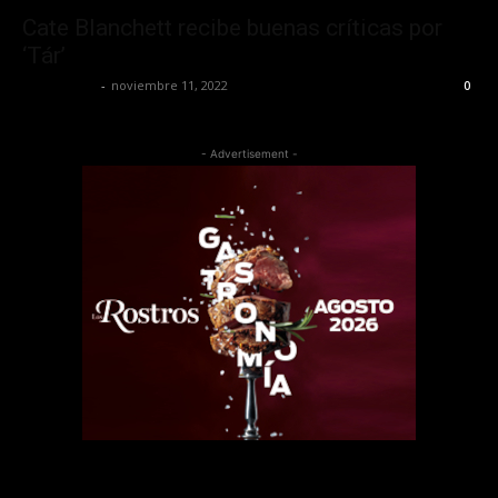
Cate Blanchett recibe buenas críticas por
‘Tár’
Frida Palos
-
noviembre 11, 2022
0
- Advertisement -